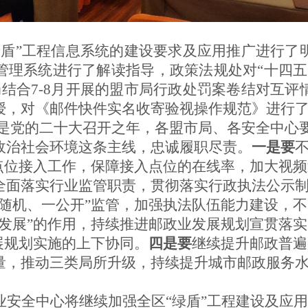
绿盾”工程信息系统的建设要求及应用推广进行了
管理系统进行了解读指导，政策法规处对“十四五
结合7-8月开展的盟市局行政处罚案卷结对互
授，对《邮件快件实名收寄验视操作规范》进行
年是党的二十大召开之年，
各盟市局、各安全中心
政治社会环境这条主线，忠诚履职尽责
。
一是要
点位接入工作
，保障接入点位的在线率，
加大视频
全面落实行业监管职责，贯彻落实行政执法公示
双随机、一公开”监管，加强执法队伍能力建设，
发展”的作用
，持续推进邮政业发展规划宣贯落实
展规划实施的上下协同。
四
是要
继续提升邮政普遍
量，推动三类局所升级，持续提升城市邮政服务
业安全中心将继续加强全区
“绿盾”工程建设及应