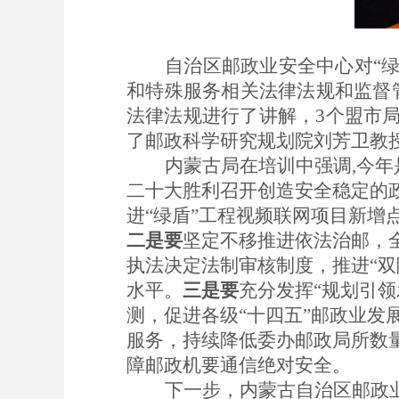
自治区邮政业安全中心对
“
和特殊服务相关法律法规和监督
法律法规进行了讲解，3个盟市局
了邮政科学研究规划院刘芳卫教
内蒙古局在培训中强调
,今
二十大胜利召开创造安全稳定的
进
“绿盾”工程视频联网项目新增
二
是要
坚定不移推进依法治邮
，
执法决定法制审核制度，推进
“
水平。
三
是要
充分发挥
“规划引领
测，促进各级
“十四五”邮政业发
服务，持续降低委办邮政局所数
障邮政机要通信绝对安全。
下一步，内蒙古自治区邮政